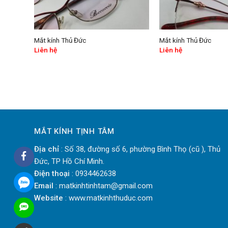
Mắt kính Thủ Đức
Mắt kính Thủ Đức
Liên hệ
Liên hệ
MẮT KÍNH TỊNH TÂM
Địa chỉ
: Số 38, đường số 6, phường Bình Thọ (cũ ), Thủ
Đức, TP Hồ Chí Minh.
Điện thoại
: 0934462638
Email
: matkinhtinhtam@gmail.com
Website
: www.matkinhthuduc.com